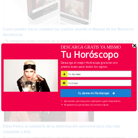
Como puedes hacer realidad tus sueños usando el Manual de los Maestros
Hechiceros
¿Te imaginas poder resolver de la noche a la mañana ese problema que hace
DESCARGA GRATIS YA MISMO
un tiempo te viene preocupando y …
Tu Horóscopo
Descarga el mejor Horóscopo gratuito con
predicciones para todos los signos.
Si, dame mi Horóscopo
* Apresúrate, pues hay pocos ejemplares gratis disponibles.
** Respetamos tu privacidad. No hacemos Spam.
Dieta Paleo: la sabiduría de la alimentación ancestral para una vida
saludable y feliz