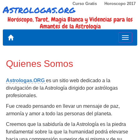
Curso Gratis
Horoscopo 2017
Astrologas.org
Skip
to
Horóscopo, Tarot, Magia Blanca y Videncias para los
content
Amantes de la Astrología
Toggl
naviga
Quienes Somos
Astrologas.ORG
es un sitio web dedicado a la
divulgación de la Astrología dirigido por astrólogas
profesionales.
Fue creado pensando en llevar un mensaje de paz,
armonía y amor a todo las personas del planeta.
Creemos que la sabiduría de la Astrología es la piedra
fundamental sobre la que la humanidad podrá elevarse
hacia una comprensión superior de si misma y de su