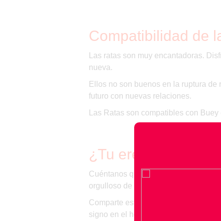
Compatibilidad de l
Las ratas son muy encantadoras. Disf
nueva.
Ellos no son buenos en la ruptura de 
futuro con nuevas relaciones.
Las Ratas son compatibles con Buey 
¿Tu eres del signo 
Cuéntanos qué se siente ser del signo
orgulloso de ser rata.
Comparte este post con tus amigos de
signo en el horóscopo chino.