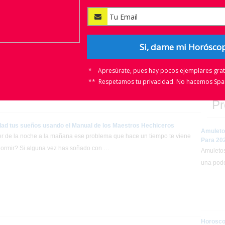
Tu Carta
Si, dame mi Horósc
Si estas
de Tarot 
hoy, aqu
* Apresúrate, pues hay pocos ejemplares grati
** Respetamos tu privacidad. No hacemos Sp
Pr
ad tus sueños usando el Manual de los Maestros Hechiceros
Amuleto
er de la noche a la mañana ese problema que hace un tiempo te viene
Para 20
dormir? Si alguna vez has soñado con …
Amuletos
una pode
Horosco