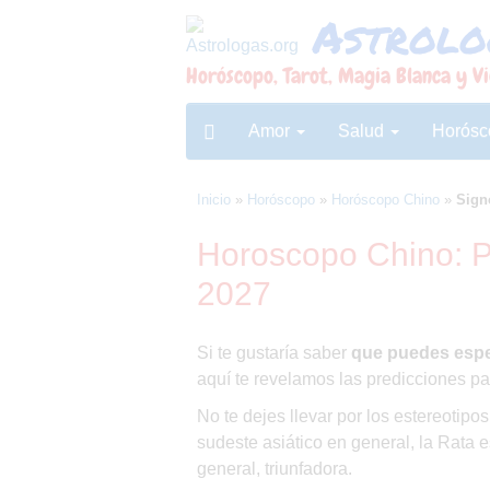
Astrolo
Skip
to
Horóscopo, Tarot, Magia Blanca y Vi
content
Amor
Salud
Horós
Inicio
»
Horóscopo
»
Horóscopo Chino
»
Sign
Horoscopo Chino: P
2027
Si te gustaría saber
que puedes espe
aquí te revelamos las predicciones par
No te dejes llevar por los estereotipo
sudeste asiático en general, la Rata 
general, triunfadora.