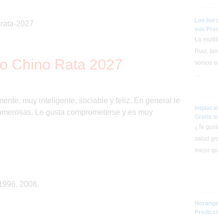
Los hor
sus Pre
La multi
Ruiz, ta
o Chino Rata 2027
somos su
…
nte, muy inteligente, sociable y feliz. En general le
Implaca
 numerosas. Le gusta comprometerse y es muy
Gratis s
¿Te gust
salud gr
mejor qu
1996, 2008.
Horange
Predicc