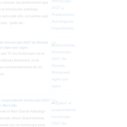
es conocer las predicciones que
 el reconocido astrólogo
o para este año, encuentra aquí
copo gratis de …
nte Horoscopo 2027 de Mizada
 signo por signo
s por TV los horóscopos de la
a Mizada Mohamed, no te
las recomendaciones de los
ara …
el sorprendente horóscopo 2027
er Mercado
nte el Mas Grande Astrologo
ercado ahora Shanti Ananda
rende con su horóscopo para