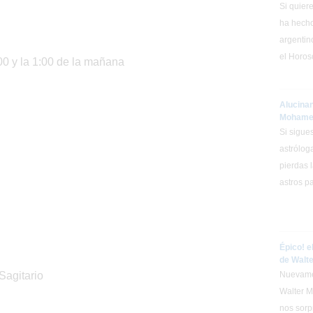
Si quier
ha hecho
argentin
el Horos
:00 y la 1:00 de la mañana
Alucina
Mohamed
Si sigue
astrólog
pierdas 
astros p
Épico! 
de Walt
 Sagitario
Nuevame
Walter M
nos sorp