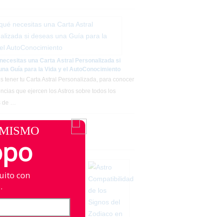
necesitas una Carta Astral Personalizada si
na Guía para la Vida y el AutoConocimiento
es tener tu Carta Astral Personalizada, para conocer
encias que ejercen los Astros sobre todos los
s de …
 MISMO
áculos para Hoy
opo
mpatibilidad de los Signos del
 en el Amor
uito con
s conocer cual será la
.
ilidad de tu signo del zodiaco
e tu pareja en en el …