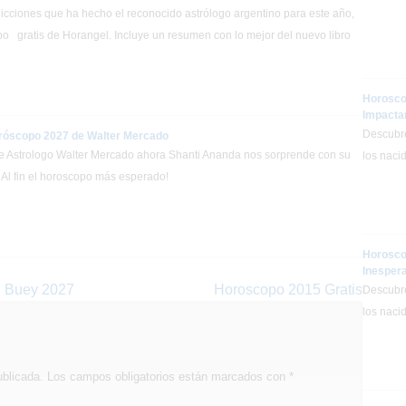
dicciones que ha hecho el reconocido astrólogo argentino para este año,
o gratis de Horangel. Incluye un resumen con lo mejor del nuevo libro
Horosco
Impacta
Descubre
oróscopo 2027 de Walter Mercado
 Astrologo Walter Mercado ahora Shanti Ananda nos sorprende con su
los naci
¡Al fin el horoscopo más esperado!
Horosco
Inesper
l Buey 2027
Horoscopo 2015 Gratis
Descubre
los naci
ublicada.
Los campos obligatorios están marcados con
*