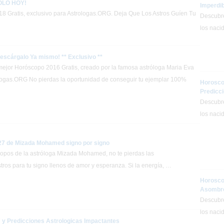
SOLO HOY!
Imperdi
8 Gratis, exclusivo para Astrologas.ORG. Deja Que Los Astros Guíen Tu
Descubre
los naci
escárgalo Ya mismo! ** Exclusivo **
ejor Horóscopo 2016 Gratis, creado por la famosa astróloga Maria Eva
ologas.ORG No pierdas la oportunidad de conseguir tu ejemplar 100%
Horosco
Predicc
Descubre
los naci
27 de Mizada Mohamed signo por signo
copos de la astróloga Mizada Mohamed, no te pierdas las
ros para tu signo llenos de amor y esperanza. Si la energía, …
Horosco
Asombro
Descubre
los naci
y Predicciones Astrologicas Impactantes