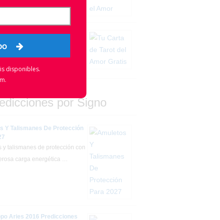
 de Tarot del Amor Gratis
opo
 buscando una lectura de tu carta
del Amor gratis para el día de
í puedes …
s disponibles.
am.
edicciones por Signo
s Y Talismanes De Protección
27
 y talismanes de protección con
rosa carga energética …
po Aries 2016 Predicciones