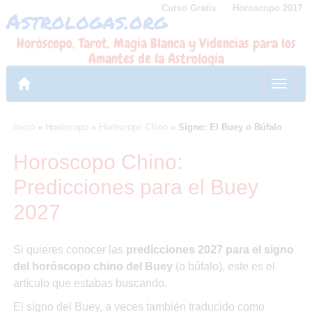
Curso Gratis
Horoscopo 2017
Astrologas.org
Skip
to
Horóscopo, Tarot, Magia Blanca y Videncias para los
content
Amantes de la Astrología
Toggl
naviga
Inicio
»
Horóscopo
»
Horóscopo Chino
»
Signo: El Buey o Búfalo
Horoscopo Chino:
Predicciones para el Buey
2027
Si quieres conocer las
predicciones 2027 para el signo
del horóscopo chino del Buey
(o búfalo), este es el
artículo que estabas buscando.
El signo del Buey, a veces también traducido como