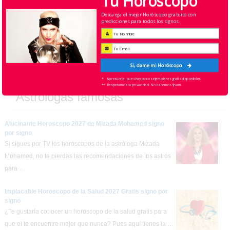
Tu Horóscopo
Descarga el mejor Horóscopo gratuito con
predicciones para todos los signos.
DESCARGAR AHORA
Si, dame mi Horóscopo
* Apresúrate, pues hay pocos ejemplares gratis disponibles.
** Respetamos tu privacidad. No hacemos Spam.
Astrologas famosas
Alucinante Horoscopo 2027 de Mizada Mohamed signo
por signo
Si sigues por TV los horóscopos de la astróloga Mizada
Mohamed, no te pierdas las recomendaciones de los astros
para …
Implacable Horoscopo de la Salud 2027 Gratis signo por
signo
¿Te gustaría conocer un horoscopo de la salud gratis para
que el te encuentre mejor que nunca? Pues aquí tienes la …